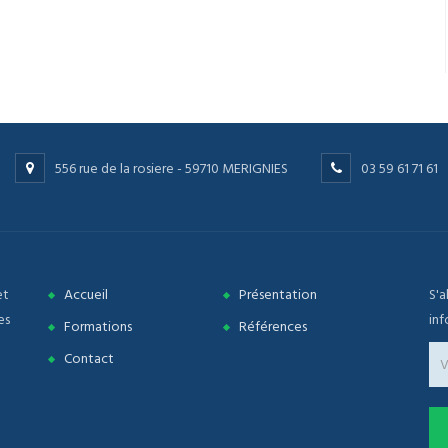
556 rue de la rosiere - 59710 MERIGNIES
03 59 61 71 61
et
Accueil
Présentation
S'a
es
inf
Formations
Références
Contact