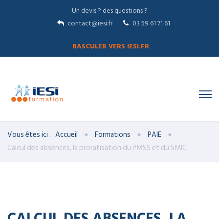
Un devis ? des questions ?
contact@iesi.fr
03 59 61 71 61
BASCULER VERS IESI.FR
Vous êtes ici :
Accueil
Formations
PAIE
Calcul des absences, la proratisation du PMSS et du SMIC
CALCUL DES ABSENCES, LA